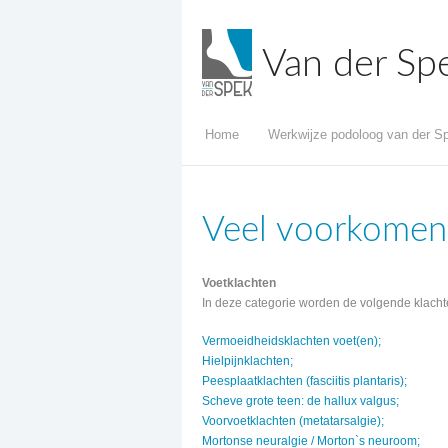
Van der Sp
Home
Werkwijze podoloog van der S
Veel voorkomen
Voetklachten
In deze categorie worden de volgende klach
Vermoeidheidsklachten voet(en);
Hielpijnklachten;
Peesplaatklachten (fasciitis plantaris);
Scheve grote teen: de hallux valgus;
Voorvoetklachten (metatarsalgie);
Mortonse neuralgie / Morton`s neuroom;